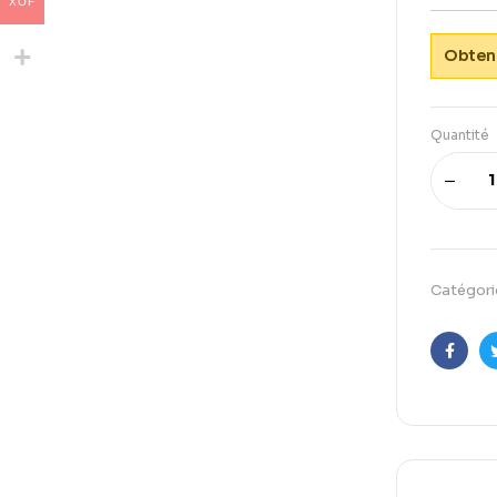
XOF
Obtene
Quantité
Catégori
Faceb