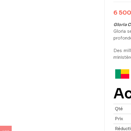
6 50
Gloria 
Gloria s
profonde
Des mill
ministèr
Ac
Qté
Prix
Réduct