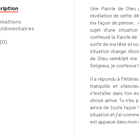
ription
Une Parole de Dieu p
révélation de cette déc
rmations
ma façon de penser… À 
lémentaires
sujet d’une situatio
confessé la Parole de 
(0)
sortir de ma tête et n
situation change. Alors
de Dieu semblait me di
Seigneur, je confesse l
Il a répondu à l’intéri
tranquille et silenc
s’installer dans ton e
chose arrive. Tu n’es 
arrive de toute façon !
situation et j’ai comme
est apparue dans mon 