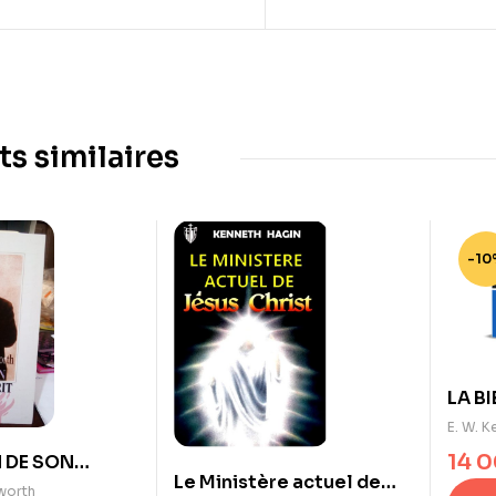
ts similaires
-10
LA BI
NOTR
E. W. 
14 
 DE SON
Le Ministère actuel de
Smith
worth