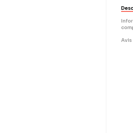
Desc
Info
comp
Avis 