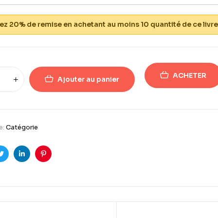
z 20% de remise en achetant au moins 10 quantité de ce livre
ACHETER
Ajouter au panier
e:
Catégorie
ook
Twitter
Linkedin
Pinterest