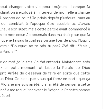
eut changer votre vie pour toujours ! Lorsque la
laration à explosé à l’intérieur de moi, elle a changé
propos de tout ! Je priais depuis plusieurs jours au
n qui semblait à l’époque être accablante. J’avais
Dieu à son sujet, mais cette parole avait commencé à
on de mon cœur. Je poussais dans ma chair pour que la
 que je faisais la confession une fois de plus, l’Esprit
re : “Pourquoi ne te tais-tu pas? J’ai dit : “Mais ,
a Parole !”
eur de moi ,je le sais. Je t’ai entendu. Maintenant, sois
ieux un petit moment, et laisse la Parole de Dieu
sprit. Arrête de d’essayer de faire en sorte que cette
pas Dieu. Ce n’est pas vous qui ferez en sorte que ça
 Alors je me suis arrêté. J’ai arrêté de penser à cette
ncé à me recueillir devant le Seigneur. Et cette phrase
désert.