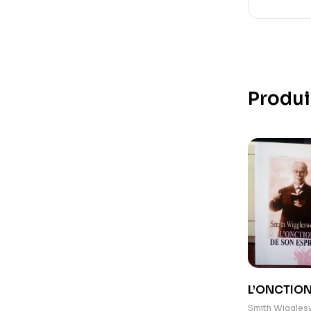
Produi
L’ONCTION
ESPRIT De 
Smith Wiggles