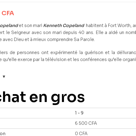
0
CFA
Copeland
et son mari
Kenneth Copeland
habitent à Fort Worth, a
ert le Seigneur avec son mari depuis 40 ans. Elle a aidé un no
 avec Dieu et à mieux comprendre Sa Parole.
iers de personnes ont expérimenté la guérison et la délivranc
e qu’elle exerce par la télévision et les conférences qu’elle organ
hat en gros
1 - 9
6 500
CFA
ion
0
CFA