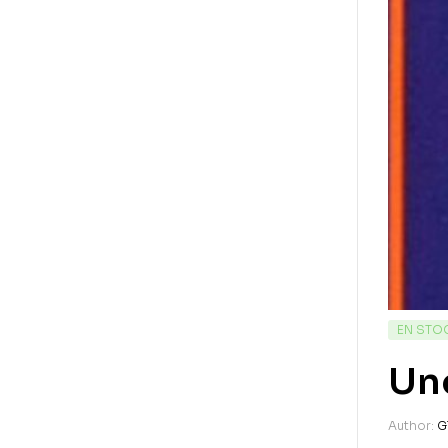
EN STO
Une
Author:
G