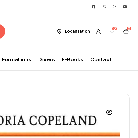
0
0
Localisation
Formations
Divers
E-Books
Contact