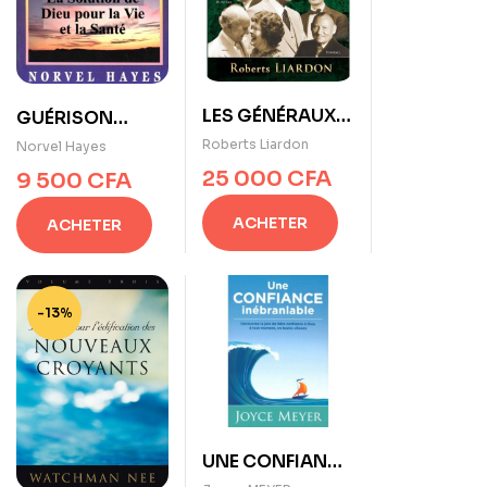
LES GÉNÉRAUX
GUÉRISON
DE DIEU : LES
DIVINE de
Roberts Liardon
Norvel Hayes
MINISTÈRES DE
Norvel Hayes
25 000
CFA
9 500
CFA
GUÉRISON de
Roberts Liardon
ACHETER
ACHETER
-13%
UNE CONFIANCE