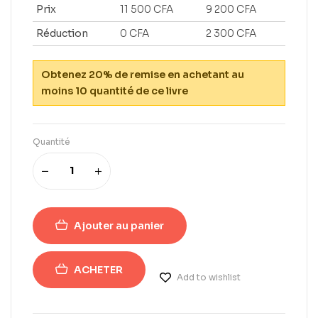
Prix
11 500
CFA
9 200
CFA
Réduction
0
CFA
2 300
CFA
Obtenez 20% de remise en achetant au
moins 10 quantité de ce livre
Quantité
Ajouter au panier
ACHETER
Add to wishlist