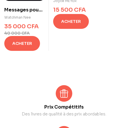
INÉBRANLABLE
Joyce MEYER
de Joyce MEYER
15 500
CFA
Messages pour
l’édification des
Watchman Nee
ACHETER
nouveaux
35 000
CFA
croyants Vol 1 à
40 000
CFA
3
ACHETER
Prix Compétitifs
Des livres de qualité à des prix abordables.