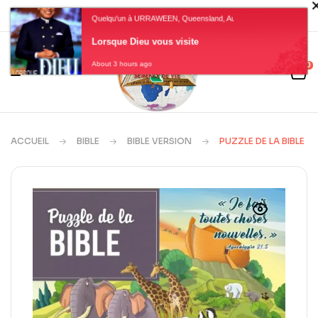
Quelqu'un à URRAWEEN, Queensland, Australia a acheté un
Lorsque Dieu vous visite
0
About 3 hours ago
ACCUEIL
BIBLE
BIBLE VERSION
PUZZLE DE LA BIBLE