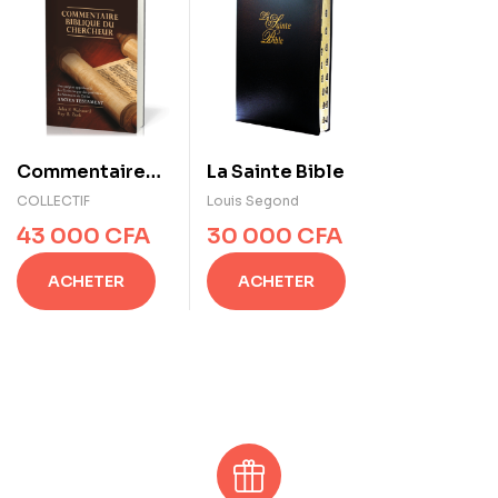
Commentaire
La Sainte Bible
biblique du
COLLECTIF
Louis Segond
chercheur
43 000
CFA
30 000
CFA
Ancien
Testament
ACHETER
ACHETER