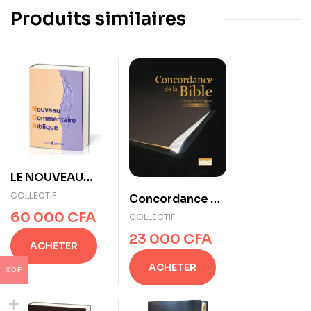
Produits similaires
LE NOUVEAU
COMMENTAIRE
COLLECTIF
Concordance De
BIBLIQUE
La Bible, Lexique
60 000
CFA
COLLECTIF
Des Mots Grecs
23 000
CFA
ACHETER
ACHETER
XOF