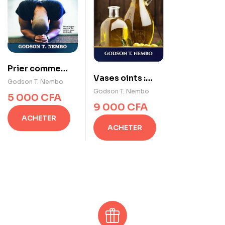
Prier comme
Vases oints :
Jésus : Les 10 «
Godson T. Nembo
Festival de feu
Ps » de la vie de
Godson T. Nembo
5 000
CFA
prière de Jésus
9 000
CFA
ACHETER
ACHETER