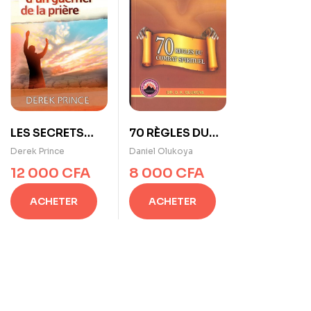
70 RÈGLES DU
LES SECRETS
COMBAT
D’UN GUERRIER
Daniel Olukoya
Derek Prince
SPIRITUEL de D.
DE LA PRIÈRE de
8 000
CFA
12 000
CFA
K. Olukoya
Derek Prince
ACHETER
ACHETER