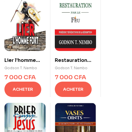
Lier l’homme
Restauration
fort
par le Feu :
Godson T. Nembo
Godson T. Nembo
Posséder 17
7 000
CFA
7 000
CFA
Bénédictions de
la Rédemption
ACHETER
ACHETER