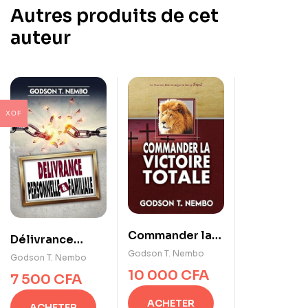
Autres produits de cet
auteur
XOF
Commander la
Délivrance
victoire totale
Godson T. Nembo
personnelle et
Godson T. Nembo
familiale
10 000
CFA
7 500
CFA
ACHETER
ACHETER