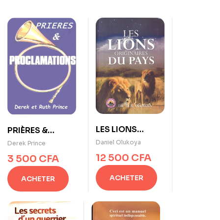
LES LIONS
PRIÈRES &
ORIGINAIRES DU
PROCLAMATIONS
Daniel Olukoya
Derek Prince
PAYS De Dr. D. K.
de Derek Prince
12 500
CFA
3 500
CFA
Olukaya
ACHETER
ACHETER