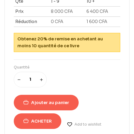
Qté
1 - 9
10 +
Prix
8 000
CFA
6 400
CFA
Réduction
0
CFA
1 600
CFA
Obtenez 20% de remise en achetant au
moins 10 quantité de ce livre
Quantité
Ajouter au panier
ACHETER
Add to wishlist