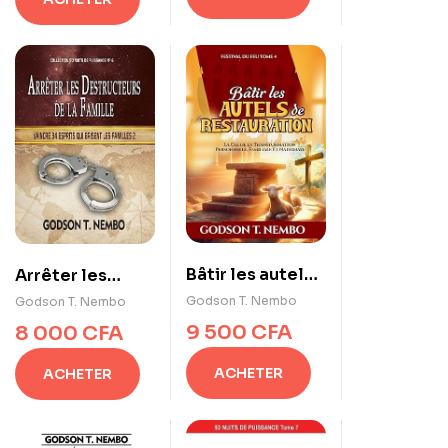
Bâtir les autels
Arrêter les
de restauration
destructeurs de
Godson T. Nembo
Godson T. Nembo
la famille vol 2
9 500
CFA
8 000
CFA
ACHETER
ACHETER