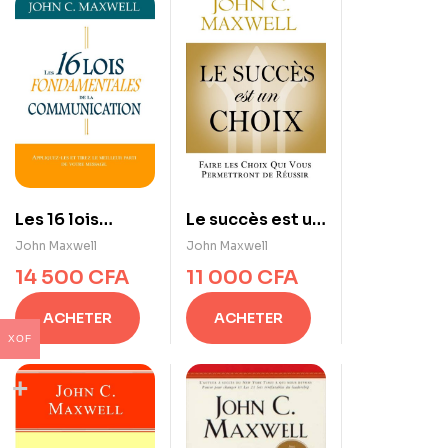
Le succès est un
Les 16 lois
choix
fondamentales
John Maxwell
John Maxwell
de la
11 000
CFA
14 500
CFA
communication
ACHETER
ACHETER
XOF