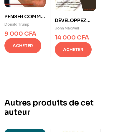
PENSER COMME
DÉVELOPPEZ
UN CHAMPION
Donald Trump
VOTRE
John Maxwell
9 000
CFA
LEADERSHIP
14 000
CFA
ACHETER
ACHETER
Autres produits de cet
auteur