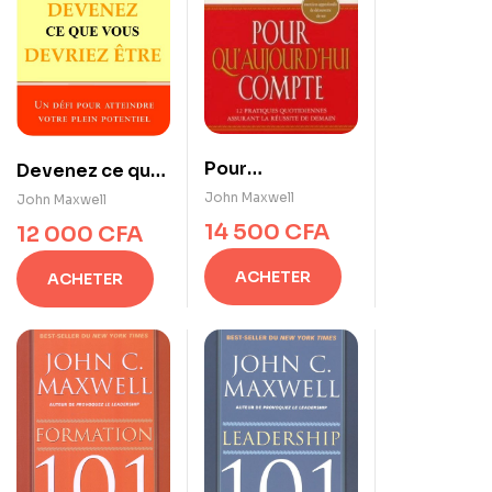
Pour
Devenez ce que
qu’aujourd’hui
vous devriez
John Maxwell
John Maxwell
compte
être
14 500
CFA
12 000
CFA
ACHETER
ACHETER