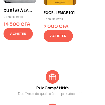
DU RÊVE À LA
EXCELLENCE 101
RÉALITÉ (10
John Maxwell
John Maxwell
questions pour
14 500
CFA
7 000
CFA
mettre votre
rêve à l’épreuve
ACHETER
ACHETER
et le
Concrétiser)
Prix Compétitifs
Des livres de qualité à des prix abordables.