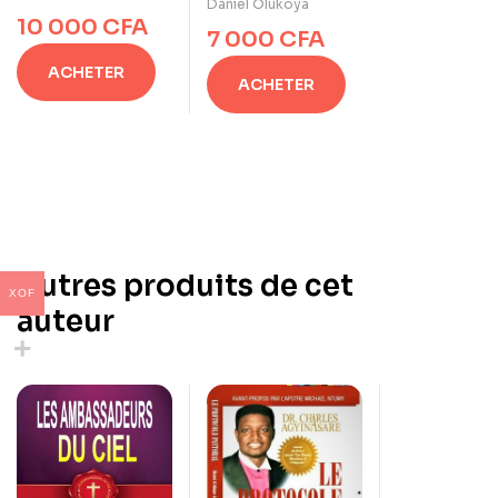
DÉLIVRER SOI-
Daniel Olukoya
10 000
CFA
MÊME De Dr. D. K.
7 000
CFA
Olukoya
ACHETER
ACHETER
Autres produits de cet
XOF
auteur