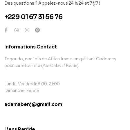
Des questions ? Appelez-nous 24 h/24 et 7 j/7 !
+229 01 67 31 56 76
Informations Contact
Togoudo, non loin de Africa Immo en quittant Godomey
pour carrefour iita (Ab-Calavi / Bénin)
Lundi– Vendredi: 8:00-21:00
Dimanche: Fermé
adamabenj@gmail.com
contact@example.com
Liens Rapide