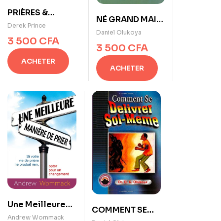
PRIÈRES &
NÉ GRAND MAIS
PROCLAMATIONS
Derek Prince
LIÉ de Dr. D. K.
Daniel Olukoya
de Derek Prince
3 500
CFA
Olukoya
3 500
CFA
ACHETER
ACHETER
Une Meilleure
COMMENT SE
Manière de Prier
Andrew Wommack