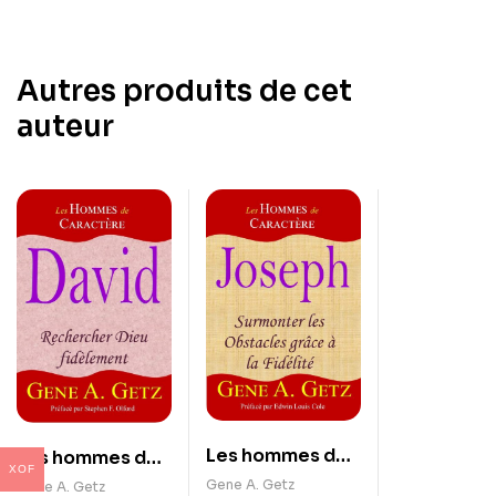
Autres produits de cet
auteur
Les hommes de
Les hommes de
XOF
caractère :
caractère :
Gene A. Getz
Gene A. Getz