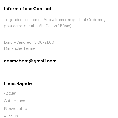
Informations Contact
Togoudo, non loin de Africa Immo en quittant Godomey
pour carrefour iita (Ab-Calavi / Bénin)
Lundi– Vendredi: 8:00-21:00
Dimanche: Fermé
adamabenj@gmail.com
contact@example.com
Liens Rapide
Accueil
Catalogues
Nouveautés
Auteurs