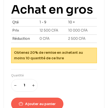
Achat en gros
Qté
1 - 9
10 +
Prix
12 500
CFA
10 000
CFA
Réduction
0
CFA
2 500
CFA
Obtenez 20% de remise en achetant au
moins 10 quantité de ce livre
Quantité
Ajouter au panier