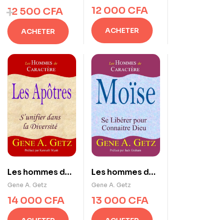
Joseph :
David :
12 000
CFA
12 500
CFA
Surmonter les
Rechercher Dieu
obstacles grâce
fidèlement
ACHETER
ACHETER
à la fidélité
Les hommes de
Les hommes de
caractère : Les
caractère :
Gene A. Getz
Gene A. Getz
Apôtres :
Moïse : Se
14 000
CFA
13 000
CFA
S’unifier dans la
libérer pour
diversité
connaître Dieu