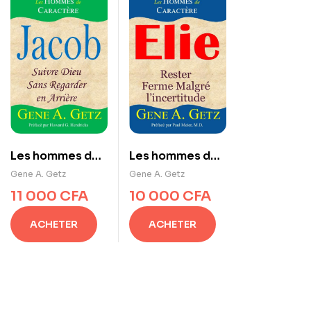
Les hommes de
Les hommes de
caractère :
caractère : Elie :
Gene A. Getz
Gene A. Getz
Jacob : Suivre
Rester ferme
11 000
CFA
10 000
CFA
Dieu sans
malgré
regarder en
l’incertitude
ACHETER
ACHETER
arrière