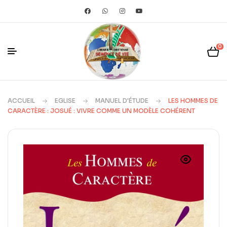
Quelqu'un à Lomé, Togo a acheté un
La chambre de guerre
Ajouter au panier
0
About 5 hours ago
ACCUEIL
EGLISE
MANUEL D'ÉTUDE
LES HOMMES DE
CARACTÈRE : JOSUÉ : VIVRE COMME UN MODÈLE COHÉRENT