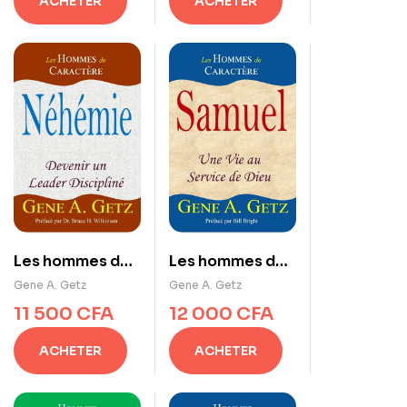
ACHETER
ACHETER
Les hommes de
Les hommes de
caractères :
caractères :
Gene A. Getz
Gene A. Getz
Néhémie :
Samuel : Une vie
11 500
CFA
12 000
CFA
Devenir un
au service de
leader
Dieu
ACHETER
ACHETER
discipliné