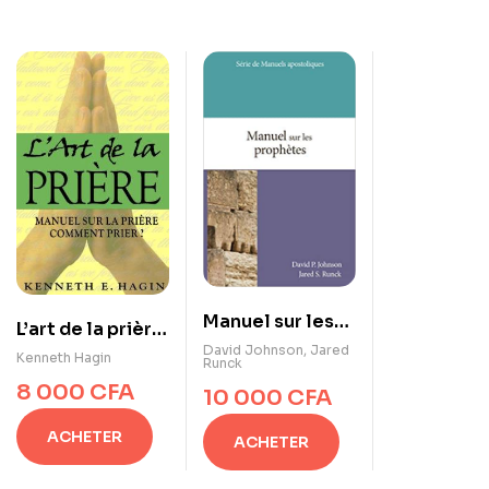
Manuel sur les
L’art de la prière
prophètes
David Johnson
,
Jared
de Kenneth
Kenneth Hagin
Runck
(Manuels
Hagin
8 000
CFA
10 000
CFA
apostoliques)
ACHETER
ACHETER