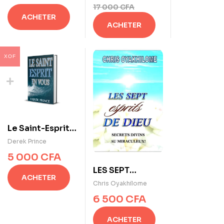
17 000
CFA
surnaturelle
ACHETER
ACHETER
XOF
Le Saint-Esprit
en vous de
Derek Prince
Derek Prince
5 000
CFA
LES SEPT
ACHETER
ESPRITS DE DIEU
Chris Oyakhilome
(SECRETS
6 500
CFA
DIVINS DU
MIRACULEUX) de
ACHETER