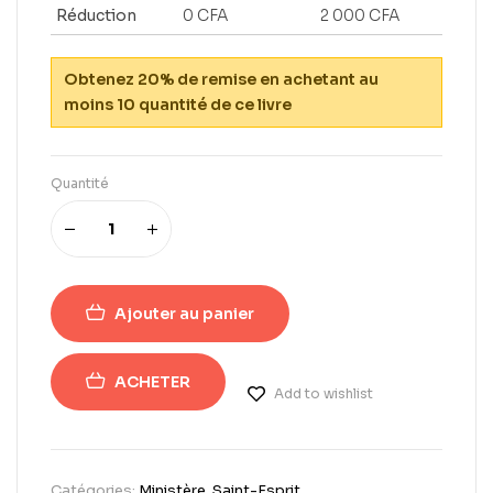
Réduction
0
CFA
2 000
CFA
Obtenez 20% de remise en achetant au
moins 10 quantité de ce livre
Quantité
Ajouter au panier
ACHETER
Add to wishlist
Catégories:
Ministère
,
Saint-Esprit