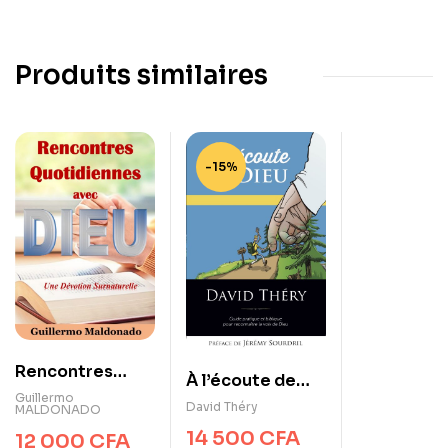
Produits similaires
-15%
Rencontres
À l’écoute de
quotidiennes
Guillermo
Dieu de David
David Théry
MALDONADO
avec Dieu – Une
Théry
14 500
CFA
12 000
CFA
dévotion