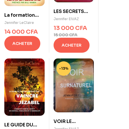
LES SECRETS
La formation
PROPHÉTIQUES
Jennifer EIVAZ
d’un prophète
Jennifer LeClaire
de Jennifer
13 000
CFA
14 000
CFA
EIVAZ
15 000
CFA
ACHETER
ACHETER
-13%
VOIR LE
LE GUIDE DU
SURNATUREL de
Jennifer EIVAZ