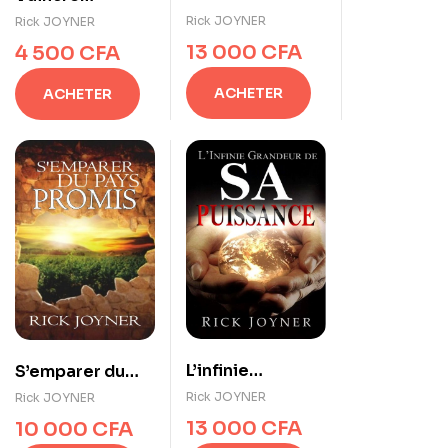
prophétique
l’accusateur
Rick JOYNER
Rick JOYNER
pour le 21è
13 000
CFA
4 500
CFA
siècle
ACHETER
ACHETER
L’infinie
S’emparer du
grandeur de Sa
pays promis
Rick JOYNER
Rick JOYNER
puissance
13 000
CFA
10 000
CFA