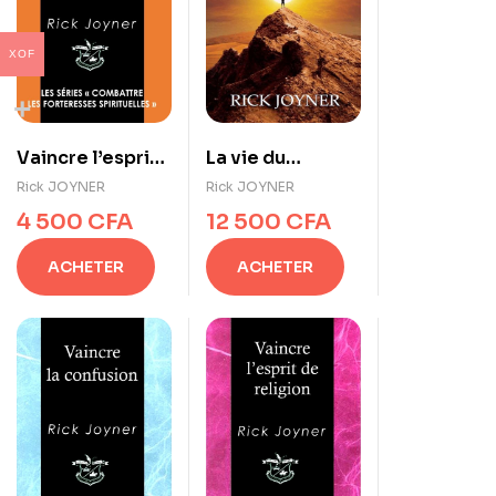
XOF
Vaincre l’esprit
La vie du
de pauvreté
vainqueur
Rick JOYNER
Rick JOYNER
4 500
CFA
12 500
CFA
ACHETER
ACHETER