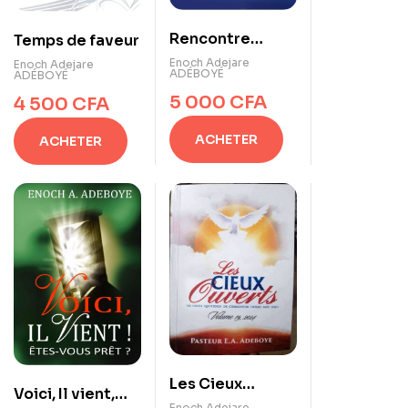
Rencontre
Temps de faveur
Divine
Enoch Adejare
Enoch Adejare
ADÉBOYÉ
ADÉBOYÉ
5 000
CFA
4 500
CFA
ACHETER
ACHETER
Les Cieux
Voici, Il vient,
Ouverts 2024
Enoch Adejare