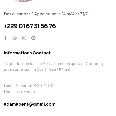
Des questions ? Appelez-nous 24 h/24 et 7 j/7 !
+229 01 67 31 56 76
Informations Contact
Togoudo, non loin de Africa Immo en quittant Godomey
pour carrefour iita (Ab-Calavi / Bénin)
Lundi– Vendredi: 8:00-21:00
Dimanche: Fermé
adamabenj@gmail.com
contact@example.com