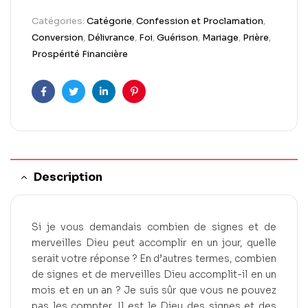
Catégories:
Catégorie
,
Confession et Proclamation
,
Conversion
,
Délivrance
,
Foi
,
Guérison
,
Mariage
,
Prière
,
Prospérité Financière
Facebook
Twitter
Linkedin
Pinterest
Description
Si je vous demandais combien de signes et de
merveilles Dieu peut accomplir en un jour, quelle
serait votre réponse ? En d’autres termes, combien
de signes et de merveilles Dieu accomplit-il en un
mois et en un an ? Je suis sûr que vous ne pouvez
pas les compter. Il est le Dieu des signes et des