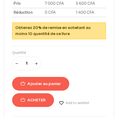
Prix
7 000
CFA
5 600
CFA
Réduction
0
CFA
1 400
CFA
Obtenez 20% de remise en achetant au
moins 10 quantité de ce livre
Quantité
Ajouter au panier
ACHETER
Add to wishlist