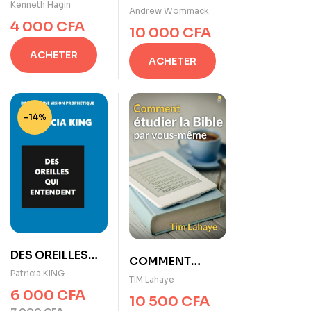
CONNAÎTRE LA
Kenneth Hagin
PUISSANCE DE
Andrew Wommack
VOLONTÉ DE
4 000
CFA
L’ÉVANGILE
10 000
CFA
DIEU
ACHETER
ACHETER
-14%
DES OREILLES
COMMENT
QUI ENTENDENT
Patricia KING
ÉTUDIER LA BIBLE
TIM Lahaye
de Patricia KING
6 000
CFA
PAR VOUS-
10 500
CFA