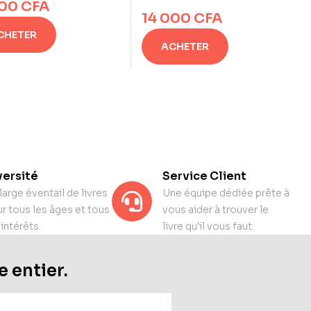
000
CFA
14 000
CFA
CHETER
ACHETER
versité
Service Client
large éventail de livres
Une équipe dédiée prête à
r tous les âges et tous
vous aider à trouver le
 intérêts.
livre qu'il vous faut.
e entier.