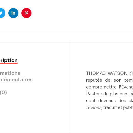
ook
Twitter
Linkedin
Pinterest
ription
rmations
THOMAS WATSON (1616-
lémentaires
réputés de son temp
compromettre l’Évang
(0)
Pasteur de plusieurs ég
sont devenus des cl
divines
, traduit et publ