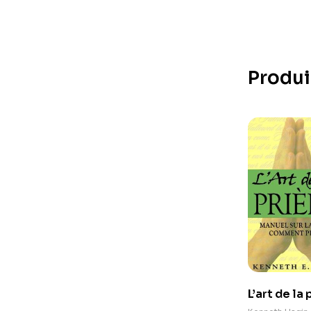
Produi
L’art de la
Kenneth H