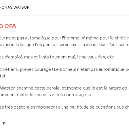
HOMAS WATSON
00
CFA
ur n’est pas automatique pour l’homme, ni même pour le chrétie
’évanouit dès que l’on pense l’avoir saisi. La vie ici-bas s’en assur
as d’emploi, mes enfants tournent mal, je ne vaux rien, etc.
 chrétiens, prenez courage ! Le bonheur n’était pas automatique po
tat.
atson examine cette parole, et montre quelle est la nature de c
comment éviter les écueils et les contrefaçons.
s très pastorales répondent à une multitude de questions que c