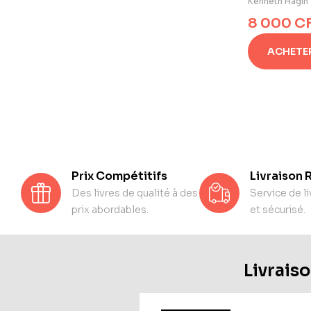
Kenneth Hagin
8 000
C
ACHETE
Prix Compétitifs
Livraison 
Des livres de qualité à des
Service de li
prix abordables.
et sécurisé.
Livraiso