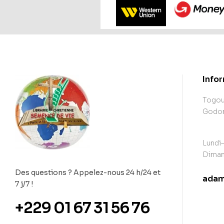
Info
Togoud
Godome
Lundi–
Diman
Des questions ? Appelez-nous 24 h/24 et
adam
7 j/7 !
con
+229 01 67 31 56 76