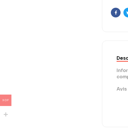
Faceb
Desc
Info
comp
Avis 
XOF