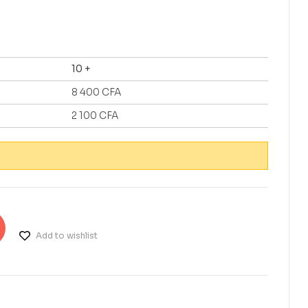
10 +
8 400
CFA
2 100
CFA
Add to wishlist