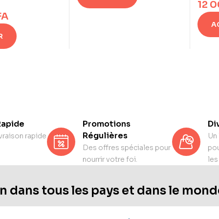
12 
FA
A
R
Rapide
Promotions
Di
Régulières
vraison rapide
Un 
Des offres spéciales pour
pou
nourrir votre foi.
les
n dans tous les pays et dans le mond