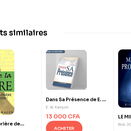
ts similaires
Dans Sa Présence de E. W.
Kenyon
E. W. Kenyon
13 000
CFA
LE M
 prière de
PROP
Rick J
ACHETER
agin