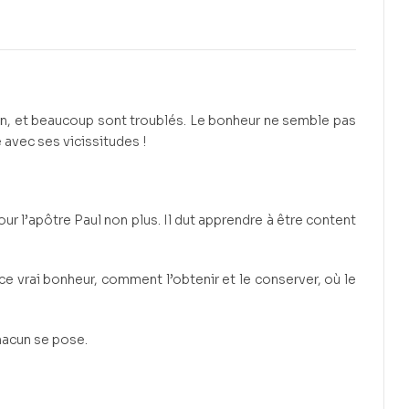
10 500
CFA
11 000
CFA
n, et beaucoup sont troublés. Le bonheur ne semble pas
e avec ses vicissitudes !
ur l’apôtre Paul non plus. Il dut apprendre à être content
e vrai bonheur, comment l’obtenir et le conserver, où le
hacun se pose.