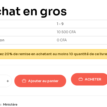
hat en gros
1 - 9
10 500
CFA
ion
0
CFA
z 20% de remise en achetant au moins 10 quantité de ce livre
ACHETER
Ajouter au panier
e:
Ministère