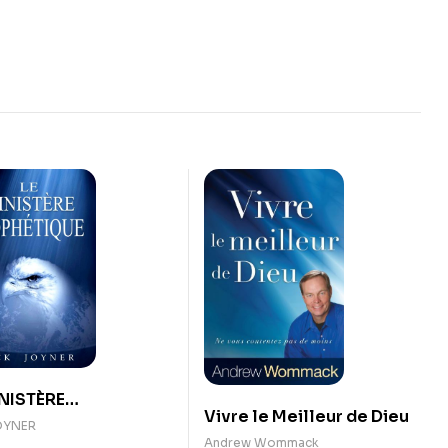
INISTÈRE
Vivre le Meilleur de Dieu
HÉTIQUE
OYNER
Andrew Wommack