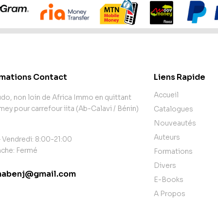
rmations Contact
Liens Rapide
Accueil
o, non loin de Africa Immo en quittant
y pour carrefour iita (Ab-Calavi / Bénin)
Catalogues
Nouveautés
Auteurs
 Vendredi: 8:00-21:00
che: Fermé
Formations
Divers
abenj@gmail.com
E-Books
tact@example.com
A Propos