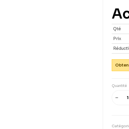
Ac
Qté
Prix
Réduct
Obtene
Quantité
Catégori