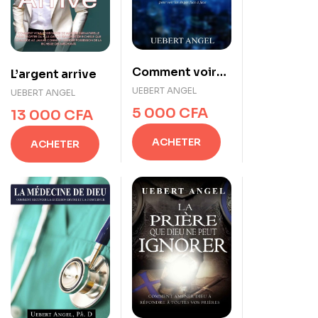
Comment voir
L’argent arrive
les anges
UEBERT ANGEL
UEBERT ANGEL
5 000
CFA
13 000
CFA
ACHETER
ACHETER