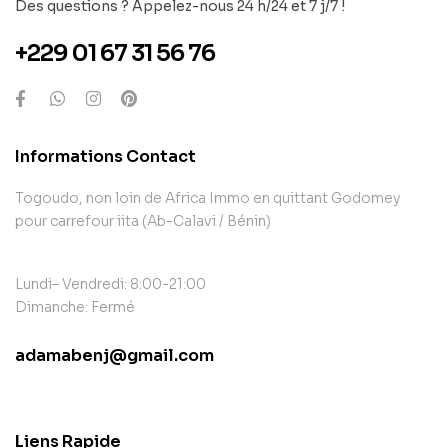
Des questions ? Appelez-nous 24 h/24 et 7 j/7 !
+229 01 67 31 56 76
Informations Contact
Togoudo, non loin de Africa Immo en quittant Godomey
pour carrefour iita (Ab-Calavi / Bénin)
Lundi– Vendredi: 8:00-21:00
Dimanche: Fermé
adamabenj@gmail.com
contact@example.com
Liens Rapide