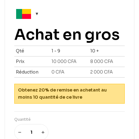
Achat en gros
Qté
1 - 9
10 +
Prix
10 000
CFA
8 000
CFA
Réduction
0
CFA
2 000
CFA
Obtenez 20% de remise en achetant au
moins 10 quantité de ce livre
Quantité