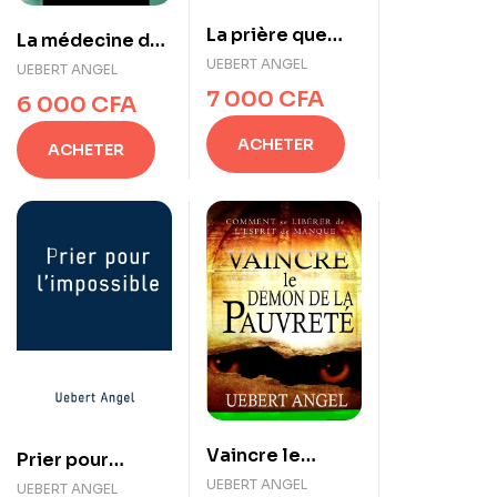
La prière que
La médecine de
Dieu ne peut
Dieu
UEBERT ANGEL
UEBERT ANGEL
ignorer
7 000
CFA
6 000
CFA
ACHETER
ACHETER
Vaincre le
Prier pour
démon de la
l’impossible
UEBERT ANGEL
UEBERT ANGEL