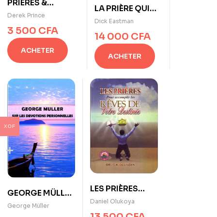
PRIÈRES &
LA PRIÈRE QUI
PROCLAMATIONS
Derek Prince
ABAT TOUTES
Dick Eastman
de Derek Prince
3 500
CFA
LES MURAILLES
14 000
CFA
(l’Heure de
ACHETER
Jéricho) de Dick
ACHETER
Eastman
XOF
LES PRIÈRES
GEORGE MÜLLER
POUR
Daniel Olukoya
SUR LES
George Müller
ACCOMPLIR LES
13 500
CFA
DÉVOTIONS