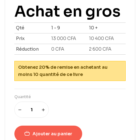
Achat en gros
Qté
1 - 9
10 +
Prix
13 000
CFA
10 400
CFA
Réduction
0
CFA
2 600
CFA
Obtenez 20% de remise en achetant au
moins 10 quantité de ce livre
Quantité
Ajouter au panier