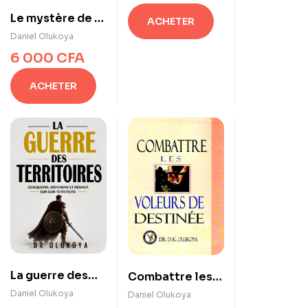
Le mystère de la
ACHETER
guérison par
Daniel Olukoya
l’eau
6 000
CFA
ACHETER
La guerre des
Combattre les
territoires
voleurs de
Daniel Olukoya
Daniel Olukoya