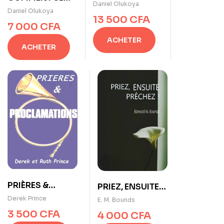
POUR
Daniel Olukoya
DÉLIVRER SOI-
Daniel Olukoya
ACCOMPLIR LES
13 500
CFA
MÊME De Dr. D. K.
7 000
CFA
RÊVES DE VOTRE
Olukoya
DESTINÉE
ACHETER
ACHETER
PRIÈRES &
PRIEZ, ENSUITE
PROCLAMATIONS
PRÊCHEZ de E. M.
Derek Prince
E. M. Bounds
de Derek Prince
Bounds
3 500
CFA
4 000
CFA