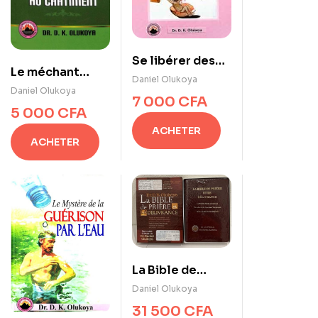
Se libérer des
Le méchant
alliances
Daniel Olukoya
n’échappera pas
Daniel Olukoya
maléfiques
7 000
CFA
au châtiment
5 000
CFA
ACHETER
ACHETER
La Bible de
Prière et de
Daniel Olukoya
Délivrance
31 500
CFA