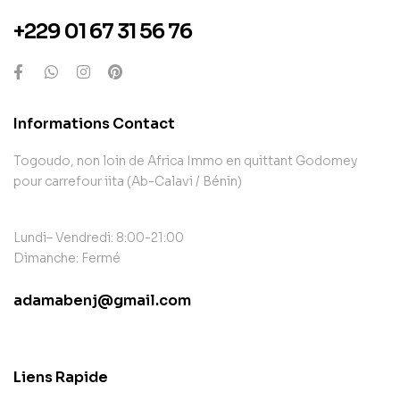
+229 01 67 31 56 76
Informations Contact
Togoudo, non loin de Africa Immo en quittant Godomey
pour carrefour iita (Ab-Calavi / Bénin)
Lundi– Vendredi: 8:00-21:00
Dimanche: Fermé
adamabenj@gmail.com
contact@example.com
Liens Rapide