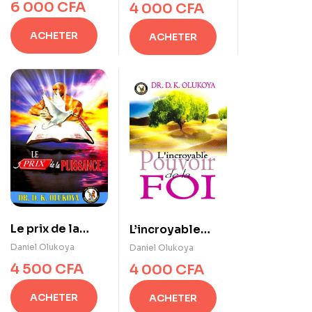
destinée
6 000
CFA
4 000
CFA
ACHETER
ACHETER
Le prix de la
L’incroyable
puissance
pouvoir de la foi
Daniel Olukoya
Daniel Olukoya
4 500
CFA
4 000
CFA
ACHETER
ACHETER