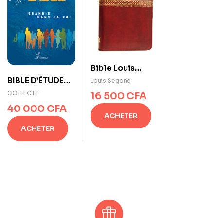
Bible Louis
Segond doré
BIBLE D’ÉTUDE
Louis Segond
055
VERSION
COLLECTIF
16 500
CFA
SEMEUR :
40 000
CFA
Génération
ACHETER
Grandir dans la
ACHETER
Foi