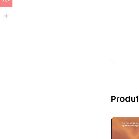
XOF
Produi