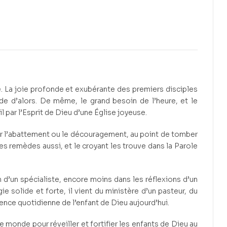
10 500
CFA
5 000
CFA
ue. La joie profonde et exubérante des premiers disciples
de d’alors. De même, le grand besoin de l’heure, et le
il par l’Esprit de Dieu d’une Église joyeuse.
 par l’abattement ou le découragement, au point de tomber
Les remèdes aussi, et le croyant les trouve dans la Parole
n d’un spécialiste, encore moins dans les réflexions d’un
e solide et forte, il vient du ministère d’un pasteur, du
ence quotidienne de l’enfant de Dieu aujourd’hui.
 monde pour réveiller et fortifier les enfants de Dieu au