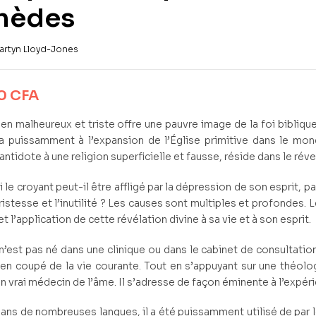
mèdes
artyn Lloyd-Jones
00
CFA
ien malheureux et triste offre une pauvre image de la foi bibliq
a puissamment à l’expansion de l’Église primitive dans le mon
antidote à une religion superficielle et fausse, réside dans le réve
 le croyant peut-il être affligé par la dépression de son esprit,
tristesse et l’inutilité ? Les causes sont multiples et profondes. 
t l’application de cette révélation divine à sa vie et à son esprit.
 n’est pas né dans une clinique ou dans le cabinet de consultatio
en coupé de la vie courante. Tout en s’appuyant sur une théologi
n vrai médecin de l’âme. Il s’adresse de façon éminente à l’expéri
dans de nombreuses langues, il a été puissamment utilisé de par le