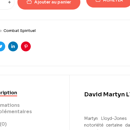
Ajouter au panier
e:
Combat Spirituel
ook
Twitter
Linkedin
Pinterest
ription
David Martyn 
rmations
lémentaires
Martyn Lloyd-Jones (
(0)
notoriété certaine d