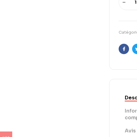
Catégori
Faceb
Desc
Info
comp
Avis 