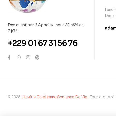
Lundi–
Diman
Des questions ? Appelez-nous 24 h/24 et
adam
7 j/7 !
con
+229 01 67 31 56 76
© 2025
Librairie Chrétienne Semence De Vie.
. Tous droits ré