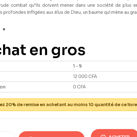
rude combat qu’ils doivent mener dans une société de plus en 
s profondes infligées aux élus de Dieu, un baume qui mène au gr
hat en gros
1 - 9
12 000
CFA
ion
0
CFA
z 20% de remise en achetant au moins 10 quantité de ce livre
ACHETER