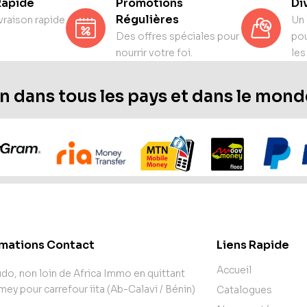
Rapide
Promotions
Di
Régulières
vraison rapide
Un 
Des offres spéciales pour
pou
nourrir votre foi.
les
n dans tous les pays et dans le mond
rmations Contact
Liens Rapide
Accueil
o, non loin de Africa Immo en quittant
y pour carrefour iita (Ab-Calavi / Bénin)
Catalogues