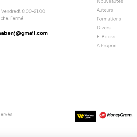
Nouveautés
Auteurs
 Vendredi: 8:00-21:00
che: Fermé
Formations
Divers
abenj@gmail.com
E-Books
tact@example.com
A Propos
servés.