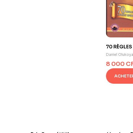
70 RÈGLES
SPIRITUEL d
Daniel Olukoy
Olukoya
8 000
C
ACHETE