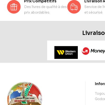
Prix Compétitifs
Livraison 
Des livres de qualité à des
Service de li
prix abordables.
et sécurisé.
Livraiso
Info
Togoud
Godome