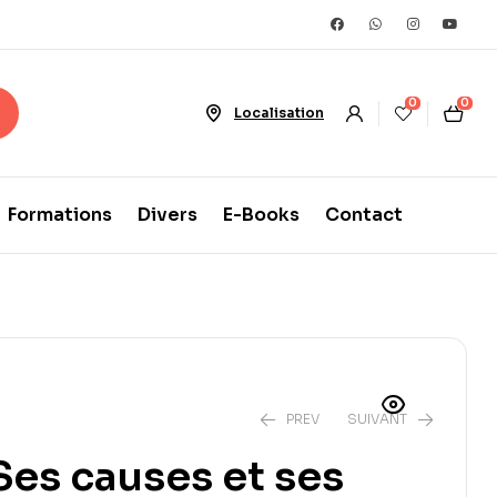
0
0
Localisation
Formations
Divers
E-Books
Contact
PREV
SUIVANT
 Ses causes et ses