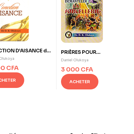
CTION D’AISANCE de
PRIÈRES POUR
. K. Olukoya
DÉMANTELER LA
 Olukoya
Daniel Olukoya
SORCELLERIE de Dr. D. K.
00
CFA
3 000
CFA
Olukoya
CHETER
ACHETER