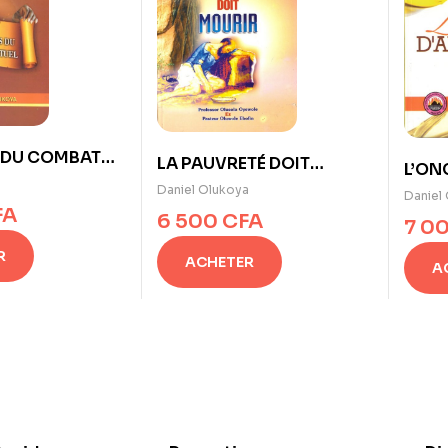
 DU COMBAT
LA PAUVRETÉ DOIT
L’ON
e D. K.
a
MOURIR de Dr. D. K.
Daniel Olukoya
Dr. D
Daniel
Olukoya
FA
6 500
CFA
7 0
R
ACHETER
A