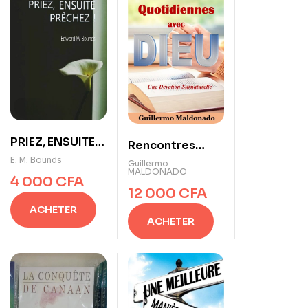
PRIEZ, ENSUITE
Rencontres
PRÊCHEZ de E. M.
E. M. Bounds
quotidiennes
Guillermo
MALDONADO
Bounds
avec Dieu – Une
4 000
CFA
12 000
CFA
dévotion
ACHETER
surnaturelle
ACHETER