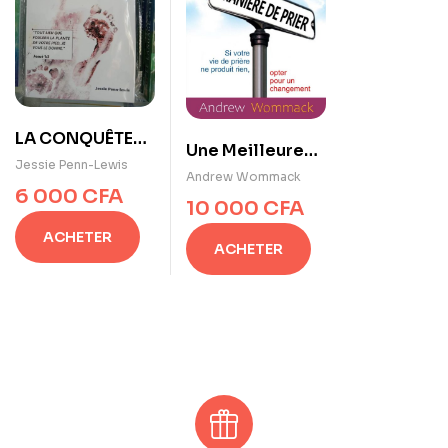
LA CONQUÊTE
Une Meilleure
DE CANAAN de
Jessie Penn-Lewis
Manière de Prier
Andrew Wommack
Jessie Penn-
6 000
CFA
10 000
CFA
Lewis
ACHETER
ACHETER