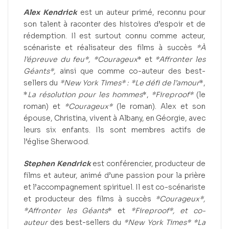
Alex Kendrick
est un auteur primé, reconnu pour
son talent à raconter des histoires d’espoir et de
rédemption. Il est surtout connu comme acteur,
scénariste et réalisateur des films à succès
*À
l’épreuve du feu*,
*Courageux
* et
*Affronter les
Géants*,
ainsi que comme co-auteur des best-
sellers du
*New York Times* : *Le défi de l’amour
*,
*
La résolution pour les hommes
*,
*Fireproof*
(le
roman) et
*Courageux*
(le roman). Alex et son
épouse, Christina, vivent à Albany, en Géorgie, avec
leurs six enfants. Ils sont membres actifs de
l’église Sherwood.
Stephen Kendrick
est conférencier, producteur de
films et auteur, animé d’une passion pour la prière
et l’accompagnement spirituel. Il est co-scénariste
et producteur des films à succès
*Courageux*,
*Affronter les Géants
* et
*Fireproof*, et co-
auteur
des best-sellers du
*New York Times* *La