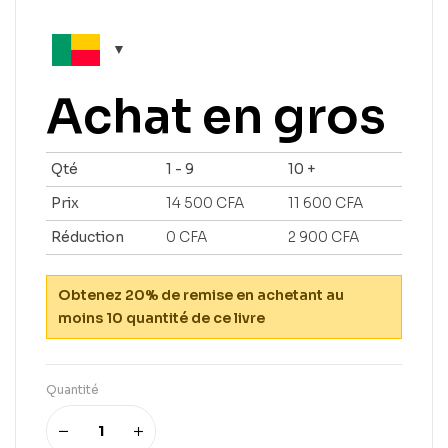
Achat en gros
Qté
1 - 9
10 +
Prix
14 500
CFA
11 600
CFA
Réduction
0
CFA
2 900
CFA
Obtenez 20% de remise en achetant au
moins 10 quantité de ce livre
Quantité