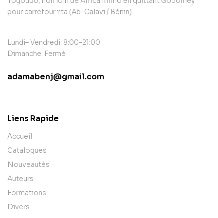
Togoudo, non loin de Africa Immo en quittant Godomey
pour carrefour iita (Ab-Calavi / Bénin)
Lundi– Vendredi: 8:00-21:00
Dimanche: Fermé
adamabenj@gmail.com
contact@example.com
Liens Rapide
Accueil
Catalogues
Nouveautés
Auteurs
Formations
Divers