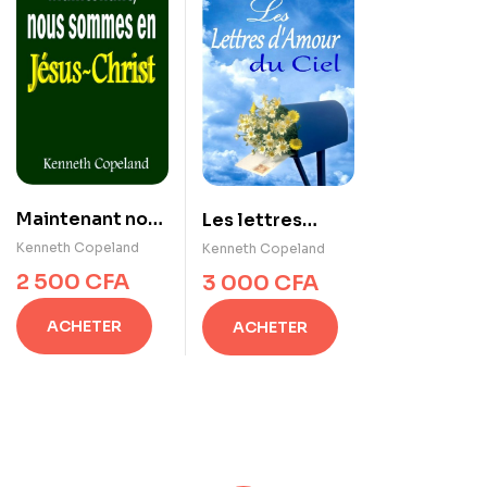
Maintenant nous
Les lettres
sommes en
d’amour du ciel
Kenneth Copeland
Kenneth Copeland
Christ Jésus
2 500
CFA
3 000
CFA
ACHETER
ACHETER