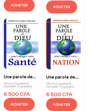
ACHETER
ACHETER
Une parole de
Une parole de
Dieu peut
Dieu peut
Gloria Copeland
,
Gloria Copeland
,
Kenneth Copeland
Kenneth Copeland
changer votre
changer votre
6 500
CFA
6 500
CFA
santé
nation
ACHETER
ACHETER