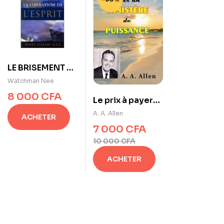
LE BRISEMENT DE
L’HOMME
Watchman Nee
EXTÉRIEUR ET LA
8 000
CFA
Le prix à payer
LIBÉRATION DE
pour un
A. A. Allen
L’ESPRIT de
ACHETER
ministère de
Watchman Nee
7 000
CFA
puissance
10 000
CFA
ACHETER