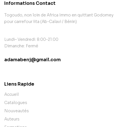
Informations Contact
Togoudo, non loin de Africa Immo en quittant Godomey
pour carrefour iita (Ab-Calavi / Bénin)
Lundi– Vendredi: 8:00-21:00
Dimanche: Fermé
adamabenj@gmail.com
contact@example.com
Liens Rapide
Accueil
Catalogues
Nouveautés
Auteurs