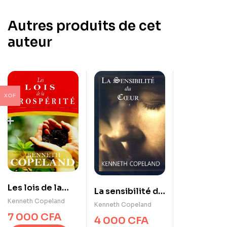
Autres produits de cet
auteur
XOF
Les lois de la
La sensibilité du
prospérité
Kenneth Copeland
cœur
Kenneth Copeland
7 000
CFA
4 000
CFA