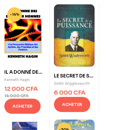
-14%
IL A DONNÉ DES
LE SECRET DE SA
DONS AUX
Kenneth Hagin
PUISSANCE De
Smith Wigglesworth
HOMMES de
12 000
CFA
Smith
6 000
CFA
Kenneth Hagin
14 000
CFA
Wigglesworth
ACHETER
ACHETER
-30%