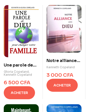
Notre alliance
Une parole de
avec Dieu
Kenneth Copeland
Dieu peut
Gloria Copeland
,
3 000
CFA
Kenneth Copeland
changer votre
6 500
CFA
famille
ACHETER
ACHETER