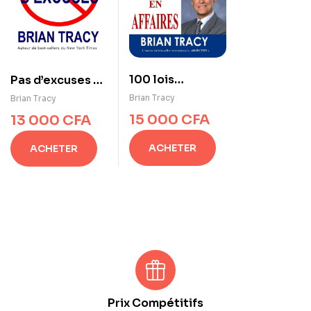
100 lois
Pas d’excuses –
absolument
le pouvoir de
Brian Tracy
Brian Tracy
inébranlables
l’autodiscipline
15 000
CFA
13 000
CFA
du succès en
affaires
ACHETER
ACHETER
Prix Compétitifs