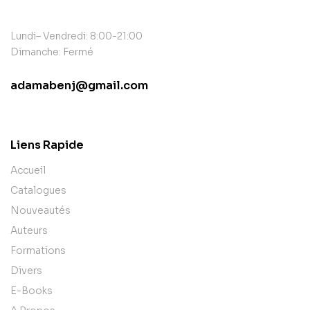
Lundi– Vendredi: 8:00-21:00
Dimanche: Fermé
adamabenj@gmail.com
contact@example.com
Liens Rapide
Accueil
Catalogues
Nouveautés
Auteurs
Formations
Divers
E-Books