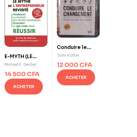
Conduire le
changement –
John Kotter
E-MYTH (LE
John Kotter
MYTHE DE
12 000
CFA
Michael E. Gerber
L’ENTREPRENEUR
14 500
CFA
ACHETER
REVISITÉ) de
Michael E.
ACHETER
Gerber