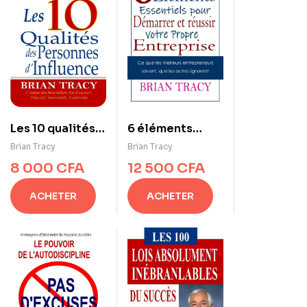
Les 10 qualités
6 éléments
des personnes
essentiels pour
Brian Tracy
Brian Tracy
d’influence
démarrer et
8 000
CFA
12 500
CFA
réussir sa
propre
ACHETER
ACHETER
entreprise