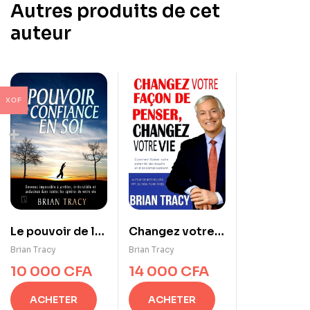
Autres produits de cet
auteur
XOF
Le pouvoir de la
Changez votre
confiance en soi
façon de penser,
Brian Tracy
Brian Tracy
changez votre
10 000
CFA
14 000
CFA
vie
ACHETER
ACHETER