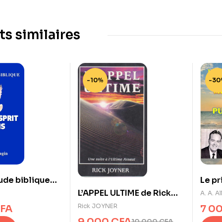
ts similaires
-10%
-30
ude biblique
Le pr
t-Esprit et ses
mini
L’APPEL ULTIME de Rick
A. A. Al
JOYNER
Rick JOYNER
FA
7 0
9 000
CFA
10 000
CFA