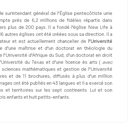
le surintendant général de l’Église pentecôtiste unie
ompte près de 6,2 millions de fidèles répartis dans
ers plus de 200 pays. Il a fondé l’église New Life à
16 autres églises ont été créées sous sa direction. Il a
ateur et est actuellement chancelier de
l’Université
ire d’une maîtrise et d’un doctorat en théologie du
’Université d’Afrique du Sud, d’un doctorat en droit
l’Université du Texas et d’une licence ès arts (
avec
 sciences mathématiques et gestion de l’Université
res et de 11 brochures, diffusés à plus d’un million
rages ont été publiés en 43 langues et il a exercé son
s et territoires sur les sept continents. Lui et son
is enfants et huit petits-enfants.