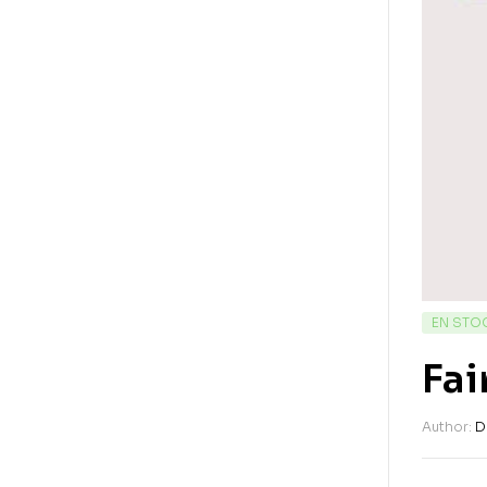
EN STO
Fai
Author:
D