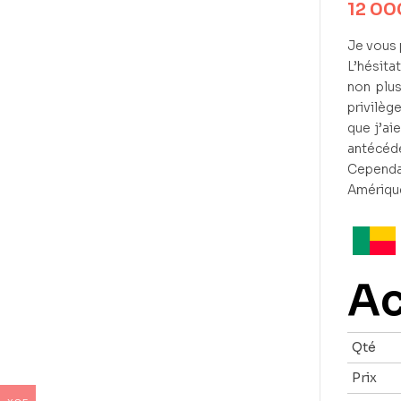
12 0
Je vous 
L’hésita
non plus
privilèg
que j’ai
antécéde
Cependa
Amérique
Ac
Qté
Prix