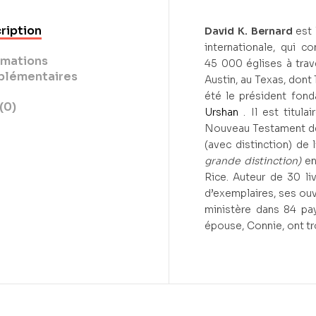
ription
David K. Bernard
est 
internationale, qui c
rmations
45 000 églises à trav
lémentaires
Austin, au Texas, dont 
été le président fond
(0)
Urshan
. Il est titula
Nouveau Testament de l
(avec distinction) de 
grande distinction)
en
Rice. Auteur de 30 liv
d’exemplaires, ses ouv
ministère dans 84 pay
épouse, Connie, ont tro