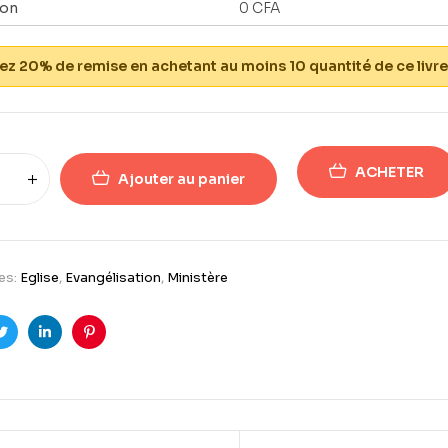
ion
0
CFA
z 20% de remise en achetant au moins 10 quantité de ce livre
ACHETER
Ajouter au panier
es:
Eglise
,
Evangélisation
,
Ministère
ook
Twitter
Linkedin
Pinterest