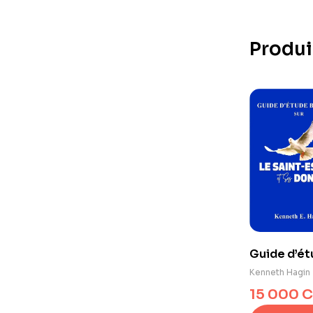
Produi
Guide d’ét
sur le Sain
Kenneth Hagin
dons
15 000
C