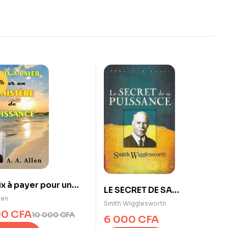
%
ix à payer pour un
LE SECRET DE SA
stère de puissance
len
PUISSANCE De Smith
Smith Wigglesworth
00
CFA
Wigglesworth
10 000
CFA
6 000
CFA