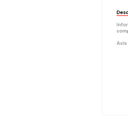
Desc
Info
comp
Avis 