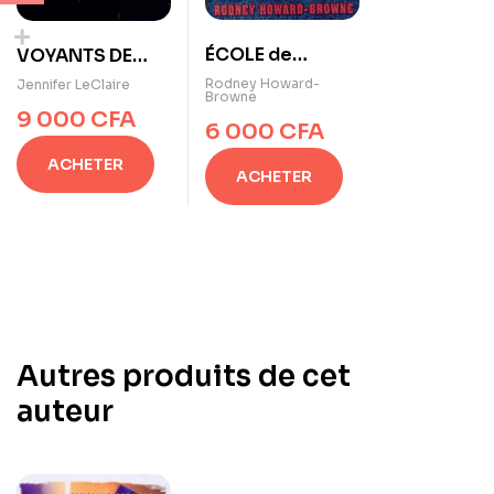
ÉCOLE de
VOYANTS DE
L’ESPRIT de
PUISSANCE
Rodney Howard-
Jennifer LeClaire
Browne
Rodney Howard-
9 000
CFA
6 000
CFA
Browne
ACHETER
ACHETER
Autres produits de cet
auteur