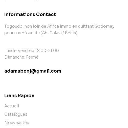
Informations Contact
Togoudo, non loin de Africa Immo en quittant Godomey
pour carrefour iita (Ab-Calavi / Bénin)
Lundi– Vendredi: 8:00-21:00
Dimanche: Fermé
adamabenj@gmail.com
contact@example.com
Liens Rapide
Accueil
Catalogues
Nouveautés