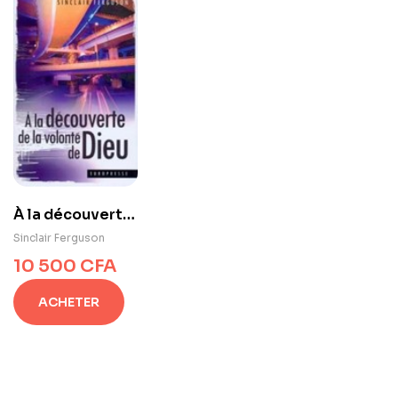
À la découverte
de la volonté de
Sinclair Ferguson
Dieu
10 500
CFA
ACHETER