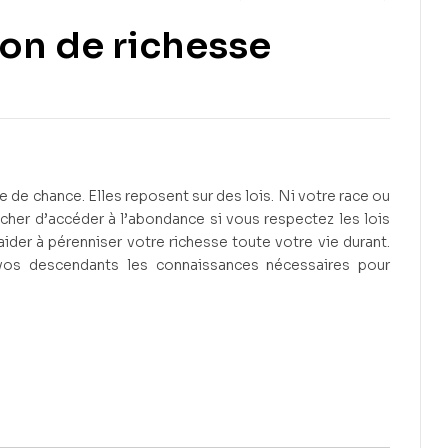
tion de richesse
5 500
CFA
14 000
CFA
re de chance. Elles reposent sur des lois. Ni votre race ou
cher d’accéder à l’abondance si vous respectez les lois
ider à pérenniser votre richesse toute votre vie durant.
vos descendants les connaissances nécessaires pour