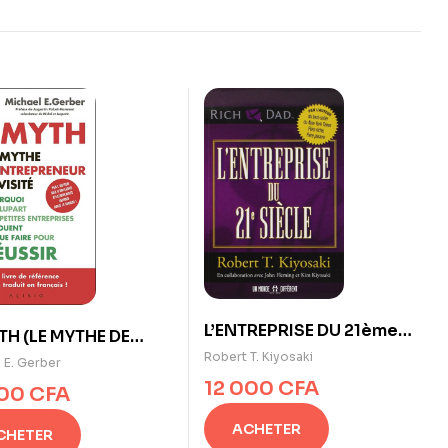
L’ENTREPRISE DU 21ème
TH (LE MYTHE DE
SIÈCLE
Robert T. Kiyosaki
TREPRENEUR
 E. Gerber
ITÉ) de Michael E.
12 000
CFA
500
CFA
er
ACHETER
CHETER