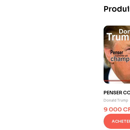
Produi
PENSER C
CHAMPIO
Donald Trump
9 000
C
ACHETE