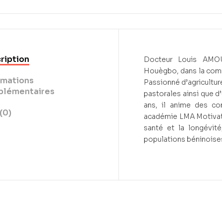
ription
Docteur Louis AMOU
Houègbo, dans la comm
rmations
Passionné d’agricultur
lémentaires
pastorales ainsi que d
ans, il anime des co
(0)
académie LMA Motivation
santé et la longévit
populations béninoises 