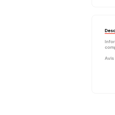
Desc
Info
comp
Avis 