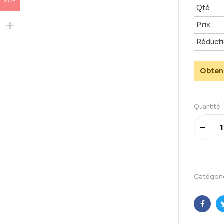
XOF
Qté
Prix
Réduct
Obtene
Quantité
Catégori
Faceb