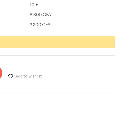
10 +
8 800
CFA
2 200
CFA
Add to wishlist
e