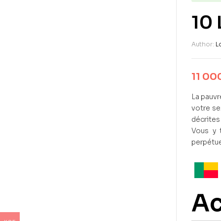
10 
Author:
L
11 00
La pauvre
votre se
décrites
Vous y 
perpétue
Ac