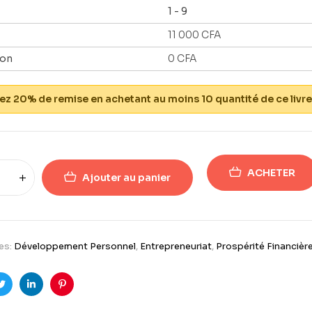
1 - 9
11 000
CFA
ion
0
CFA
z 20% de remise en achetant au moins 10 quantité de ce livre
ACHETER
Ajouter au panier
es:
Développement Personnel
,
Entrepreneuriat
,
Prospérité Financièr
ook
Twitter
Linkedin
Pinterest