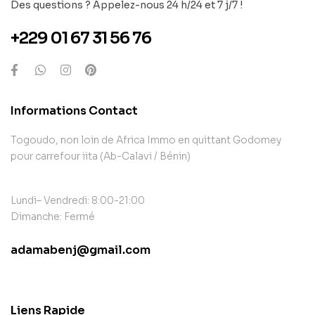
Des questions ? Appelez-nous 24 h/24 et 7 j/7 !
+229 01 67 31 56 76
Informations Contact
Togoudo, non loin de Africa Immo en quittant Godomey
pour carrefour iita (Ab-Calavi / Bénin)
Lundi– Vendredi: 8:00-21:00
Dimanche: Fermé
adamabenj@gmail.com
contact@example.com
Liens Rapide